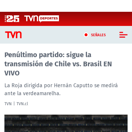
Click acá para ir directamente al contenido
SEÑALES
Penúltimo partido: sigue la
CASTING MASTERCHEF CHILE
transmisión de Chile vs. Brasil EN
CASTING TVN VERTICAL
VIVO
TVN VERTICAL
La Roja dirigida por Hernán Caputto se medirá
ante la verdeamarelha.
TVN PLAY
TVN
TVN.cl
PROGRAMAS
TELESERIES