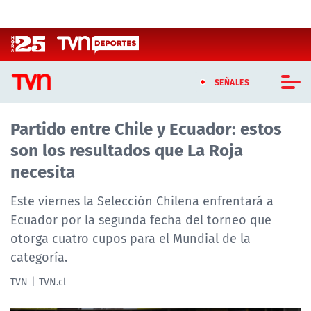
Click acá para ir directamente al contenido
SEÑALES
Partido entre Chile y Ecuador: estos
CASTING MASTERCHEF CHILE
son los resultados que La Roja
CASTING TVN VERTICAL
necesita
TVN VERTICAL
Este viernes la Selección Chilena enfrentará a
Ecuador por la segunda fecha del torneo que
TVN PLAY
otorga cuatro cupos para el Mundial de la
categoría.
PROGRAMAS
TVN
TVN.cl
TELESERIES