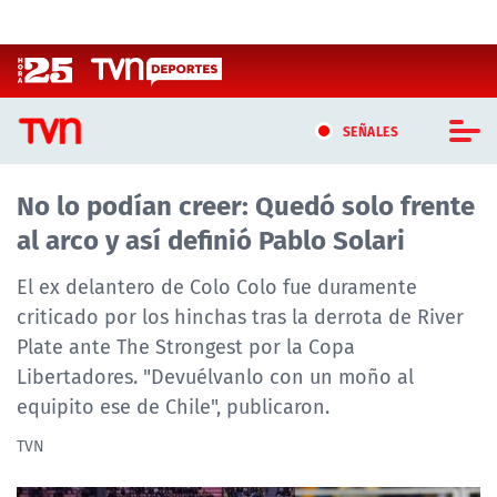
Click acá para ir directamente al contenido
SEÑALES
No lo podían creer: Quedó solo frente
CASTING MASTERCHEF CHILE
al arco y así definió Pablo Solari
CASTING TVN VERTICAL
El ex delantero de Colo Colo fue duramente
TVN VERTICAL
criticado por los hinchas tras la derrota de River
Plate ante The Strongest por la Copa
TVN PLAY
Libertadores. "Devuélvanlo con un moño al
equipito ese de Chile", publicaron.
PROGRAMAS
TVN
TELESERIES