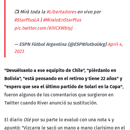
📺 Mirá toda la
#Libertadores
en vivo por
#StarPlusLA
|
#MiraloEnStarPlus
pic.twitter.com/6lVCXWbtyj
— ESPN Fútbol Argentina (@ESPNFutbolArg)
April 4,
2023
"Devuélvanlo a ese equipito de Chile", "piérdanlo en
Bolivia", "está pensando en el retirno y tiene 22 años" y
"espero que sea el último partido de Solari en la Copa"
,
fueron algunos de los comentarios que surgieron en
Twitter cuando River anunció su sustitución.
El diario
Olé
por su parte lo evaluó con una nota 4 y
apuntó: "Vizcarra le sacó un mano a mano clarísimo en el