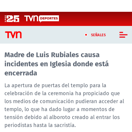
Click acá para ir directamente al contenido
SEÑALES
Madre de Luis Rubiales causa
CASTING MASTERCHEF CHILE
incidentes en Iglesia donde está
CASTING TVN VERTICAL
encerrada
TVN VERTICAL
La apertura de puertas del templo para la
celebración de la ceremonia ha propiciado que
TVN PLAY
los medios de comunicación pudieran acceder al
templo, lo que ha dado lugar a momentos de
PROGRAMAS
tensión debido al alboroto creado al entrar los
TELESERIES
periodistas hasta la sacristía.