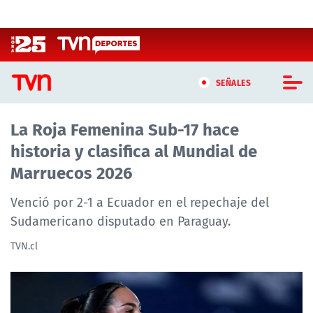
Click acá para ir directamente al contenido
SEÑALES
La Roja Femenina Sub-17 hace
CASTING MASTERCHEF CHILE
historia y clasifica al Mundial de
CASTING TVN VERTICAL
Marruecos 2026
TVN VERTICAL
Venció por 2-1 a Ecuador en el repechaje del
Sudamericano disputado en Paraguay.
TVN PLAY
TVN.cl
PROGRAMAS
TELESERIES