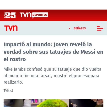
Click acá para ir directamente al contenido
SEÑALES
Impactó al mundo: Joven reveló la
CASTING MASTERCHEF CHILE
verdad sobre sus tatuajes de Messi en
CASTING TVN VERTICAL
el rostro
TVN VERTICAL
Mike Jambs confesó que su tatuaje que dio vuelta
al mundo fue una farsa y mostró el proceso para
TVN PLAY
realizarlo.
PROGRAMAS
TVN.cl
TELESERIES