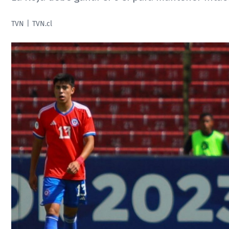
TVN
TVN.cl