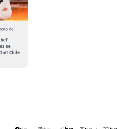
gosto de
chef
es se
hef Chile