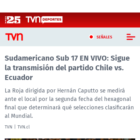
Click acá para ir directamente al contenido
SEÑALES
Sudamericano Sub 17 EN VIVO: Sigue
CASTING MASTERCHEF CHILE
la transmisión del partido Chile vs.
CASTING TVN VERTICAL
Ecuador
TVN VERTICAL
La Roja dirigida por Hernán Caputto se medirá
ante el local por la segunda fecha del hexagonal
TVN PLAY
final que determinará qué selecciones clasificarán
al Mundial.
PROGRAMAS
TVN
TVN.cl
TELESERIES