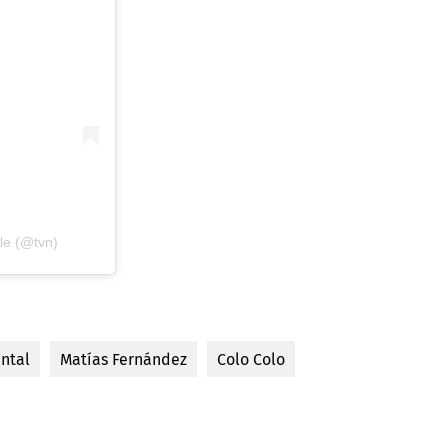
le (@tvn)
ntal
Matías Fernández
Colo Colo