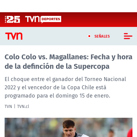
Click acá para ir directamente al contenido
SEÑALES
Colo Colo vs. Magallanes: Fecha y hora
CASTING MASTERCHEF CHILE
de la definción de la Supercopa
CASTING TVN VERTICAL
El choque entre el ganador del Torneo Nacional
TVN VERTICAL
2022 y el vencedor de la Copa Chile está
programado para el domingo 15 de enero.
TVN PLAY
TVN
TVN.cl
PROGRAMAS
TELESERIES