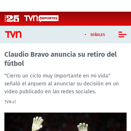
Click acá para ir directamente al contenido
SEÑALES
Claudio Bravo anuncia su retiro del
CASTING MASTERCHEF CHILE
fútbol
CASTING TVN VERTICAL
"Cierro un ciclo muy importante en mi vida"
TVN VERTICAL
señaló el arquero al anunciar su decisión en un
video publicado en las redes sociales.
TVN PLAY
TVN.cl
PROGRAMAS
TELESERIES