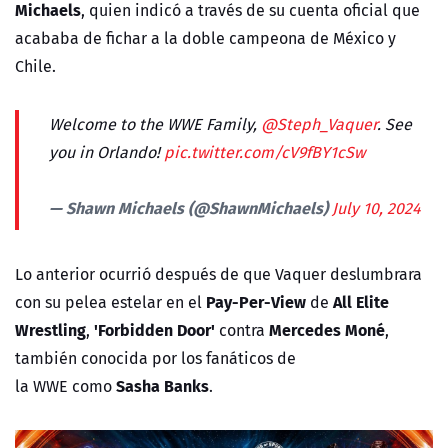
Michaels
, quien indicó a través de su cuenta oficial que
acababa de fichar a la doble campeona de México y
Chile.
Welcome to the WWE Family,
@Steph_Vaquer
. See
you in Orlando!
pic.twitter.com/cV9fBY1cSw
— Shawn Michaels (@ShawnMichaels)
July 10, 2024
Lo anterior ocurrió después de que Vaquer deslumbrara
Pay-Per-View
All Elite
con su pelea estelar en el
de
Wrestling
'Forbidden Door'
Mercedes Moné
,
contra
,
también conocida por los fanáticos de
Sasha Banks
la
WWE
como
.