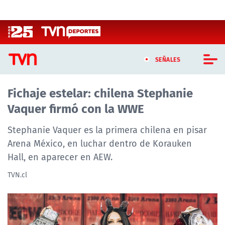
Click acá para ir directamente al contenido
SEÑALES
Fichaje estelar: chilena Stephanie
CASTING MASTERCHEF CHILE
Vaquer firmó con la WWE
CASTING TVN VERTICAL
Stephanie Vaquer es la primera chilena en pisar
TVN VERTICAL
Arena México, en luchar dentro de Korauken
Hall, en aparecer en AEW.
TVN PLAY
TVN.cl
PROGRAMAS
TELESERIES