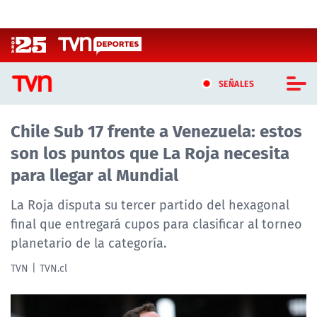
Click acá para ir directamente al contenido
SEÑALES
Chile Sub 17 frente a Venezuela: estos
CASTING MASTERCHEF CHILE
son los puntos que La Roja necesita
CASTING TVN VERTICAL
para llegar al Mundial
TVN VERTICAL
La Roja disputa su tercer partido del hexagonal
final que entregará cupos para clasificar al torneo
TVN PLAY
planetario de la categoría.
PROGRAMAS
TVN
TVN.cl
TELESERIES