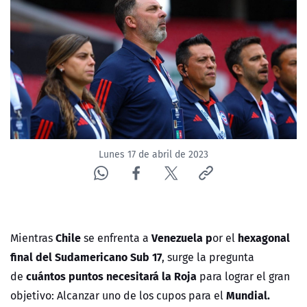
NTV
ACTUALIDAD Y TENDENCIAS
CORPORATIVO Y TRANSPARENCIA
CANAL DE DENUNCIAS
Lunes 17 de abril de 2023
ÁREA DE PROYECTOS
Chile
Venezuela
p
hexagonal
Mientras
se enfrenta a
or el
final del Sudamericano Sub 17
, surge la pregunta
cuántos puntos necesitará la Roja
de
para lograr el gran
Mundial.
objetivo: Alcanzar uno de los cupos para el