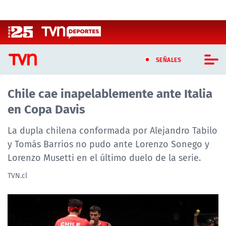
Click acá para ir directamente al contenido
SEÑALES
Chile cae inapelablemente ante Italia
CASTING MASTERCHEF CHILE
en Copa Davis
CASTING TVN VERTICAL
La dupla chilena conformada por Alejandro Tabilo
TVN VERTICAL
y Tomás Barrios no pudo ante Lorenzo Sonego y
Lorenzo Musetti en el último duelo de la serie.
TVN PLAY
TVN.cl
PROGRAMAS
TELESERIES