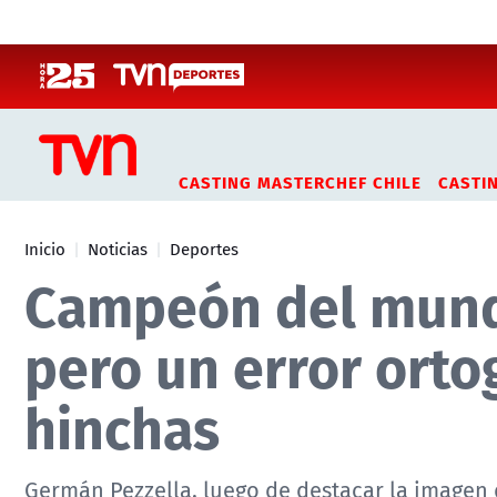
Click acá para ir directamente al contenido
CASTING MASTERCHEF CHILE
CASTI
Inicio
Noticias
Deportes
Campeón del mundo
pero un error ortog
hinchas
Germán Pezzella, luego de destacar la imagen q