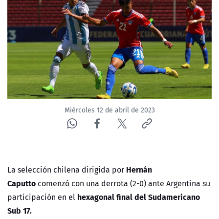
NTV
ACTUALIDAD Y TENDENCIAS
CORPORATIVO Y TRANSPARENCIA
CANAL DE DENUNCIAS
Miércoles 12 de abril de 2023
ÁREA DE PROYECTOS
Hernán
La
selección chilena
dirigida por
Caputto
comenzó con una derrota (2-0) ante Argentina su
hexagonal final del Sudamericano
participación en
el
Sub 17.