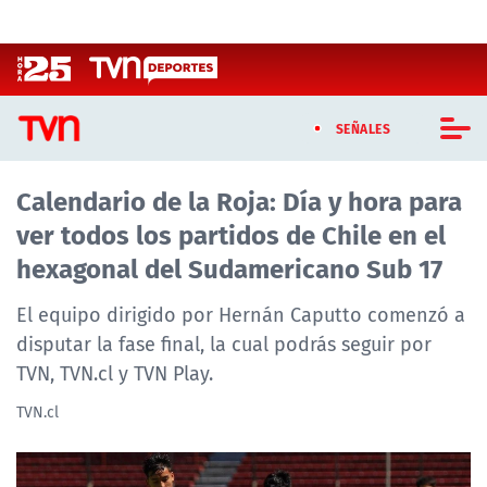
Click acá para ir directamente al contenido
SEÑALES
Calendario de la Roja: Día y hora para
CASTING MASTERCHEF CHILE
ver todos los partidos de Chile en el
CASTING TVN VERTICAL
hexagonal del Sudamericano Sub 17
TVN VERTICAL
El equipo dirigido por Hernán Caputto comenzó a
disputar la fase final, la cual podrás seguir por
TVN PLAY
TVN, TVN.cl y TVN Play.
PROGRAMAS
TVN.cl
TELESERIES