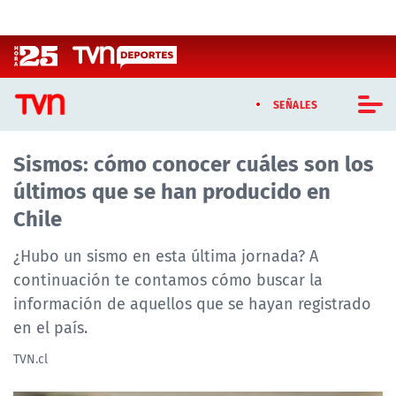
Click acá para ir directamente al contenido
SEÑALES
Sismos: cómo conocer cuáles son los
CASTING MASTERCHEF CHILE
últimos que se han producido en
CASTING TVN VERTICAL
Chile
TVN VERTICAL
¿Hubo un sismo en esta última jornada? A
continuación te contamos cómo buscar la
TVN PLAY
información de aquellos que se hayan registrado
en el país.
PROGRAMAS
TVN.cl
TELESERIES