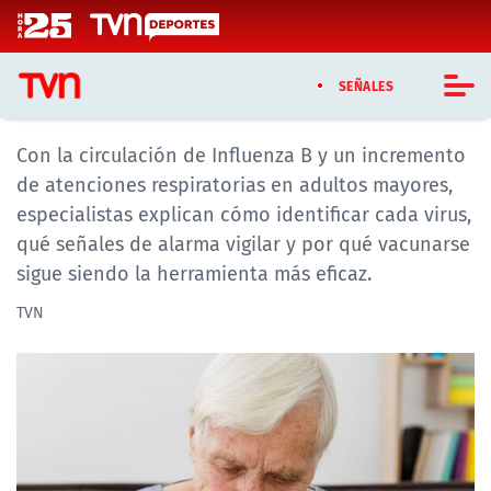
Click acá para ir directamente al contenido
Revisa la diferencias y cómo
protegerte de influenza, VRS y
SEÑALES
resfriado común
Con la circulación de Influenza B y un incremento
CASTING MASTERCHEF CHILE
de atenciones respiratorias en adultos mayores,
CASTING TVN VERTICAL
especialistas explican cómo identificar cada virus,
qué señales de alarma vigilar y por qué vacunarse
TVN VERTICAL
sigue siendo la herramienta más eficaz.
TVN PLAY
TVN
PROGRAMAS
TELESERIES
NTV