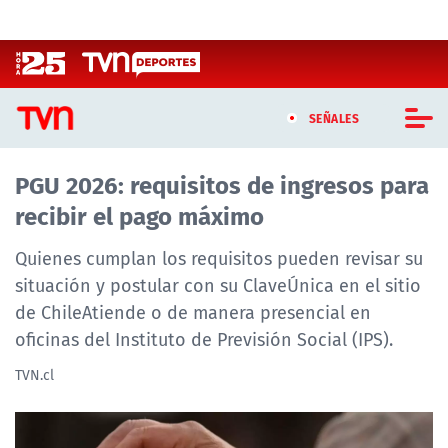
Click acá para ir directamente al contenido
SEÑALES
PGU 2026: requisitos de ingresos para
CASTING MASTERCHEF CHILE
recibir el pago máximo
CASTING TVN VERTICAL
Quienes cumplan los requisitos pueden revisar su
TVN VERTICAL
situación y postular con su ClaveÚnica en el sitio
de ChileAtiende o de manera presencial en
TVN PLAY
oficinas del Instituto de Previsión Social (IPS).
PROGRAMAS
TVN.cl
TELESERIES