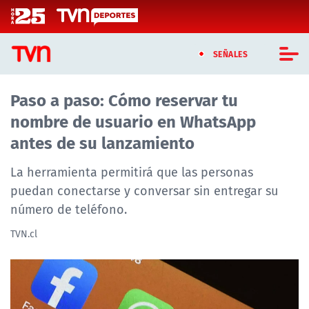
Click acá para ir directamente al contenido
SEÑALES
Paso a paso: Cómo reservar tu
CASTING MASTERCHEF CHILE
nombre de usuario en WhatsApp
CASTING TVN VERTICAL
antes de su lanzamiento
TVN VERTICAL
La herramienta permitirá que las personas
puedan conectarse y conversar sin entregar su
TVN PLAY
número de teléfono.
PROGRAMAS
TVN.cl
TELESERIES
NTV