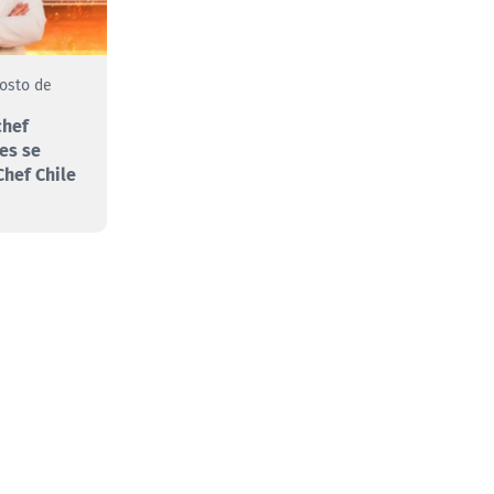
gosto de
chef
es se
hef Chile