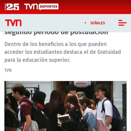
Click acá para ir directamente al contenido
FUAS 2025: Conoce la fecha para el
SEÑALES
segundo período de postulación
CASTING MASTERCHEF CHILE
Dentro de los beneficios a los que pueden
acceder los estudiantes destaca el de Gratuidad
CASTING TVN VERTICAL
para la educación superior.
TVN VERTICAL
TVN
TVN PLAY
PROGRAMAS
TELESERIES
NTV