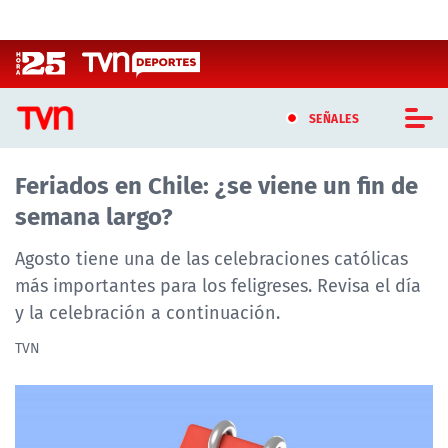
Click acá para ir directamente al contenido
SEÑALES
Feriados en Chile: ¿se viene un fin de
CASTING MASTERCHEF CHILE
semana largo?
CASTING TVN VERTICAL
Agosto tiene una de las celebraciones católicas
TVN VERTICAL
más importantes para los feligreses. Revisa el día
y la celebración a continuación.
TVN PLAY
TVN
PROGRAMAS
TELESERIES