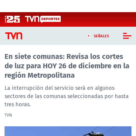
Click acá para ir directamente al contenido
SEÑALES
En siete comunas: Revisa los cortes
CASTING MASTERCHEF CHILE
de luz para HOY 26 de diciembre en la
CASTING TVN VERTICAL
región Metropolitana
TVN VERTICAL
La interrupción del servicio será en algunos
sectores de las comunas seleccionadas por hasta
TVN PLAY
tres horas.
PROGRAMAS
TVN
TELESERIES