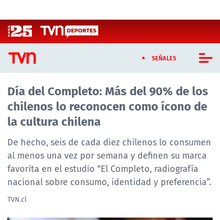
Click acá para ir directamente al contenido
SEÑALES
Día del Completo: Más del 90% de los
CASTING MASTERCHEF CHILE
chilenos lo reconocen como ícono de
CASTING TVN VERTICAL
la cultura chilena
TVN VERTICAL
De hecho, seis de cada diez chilenos lo consumen
al menos una vez por semana y definen su marca
TVN PLAY
favorita en el estudio “El Completo, radiografía
nacional sobre consumo, identidad y preferencia”.
PROGRAMAS
TVN.cl
TELESERIES