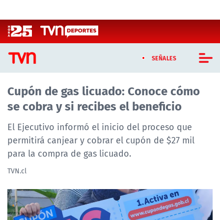
Click acá para ir directamente al contenido
SEÑALES
Cupón de gas licuado: Conoce cómo
CASTING MASTERCHEF CHILE
se cobra y si recibes el beneficio
CASTING TVN VERTICAL
El Ejecutivo informó el inicio del proceso que
TVN VERTICAL
permitirá canjear y cobrar el cupón de $27 mil
para la compra de gas licuado.
TVN PLAY
TVN.cl
PROGRAMAS
TELESERIES