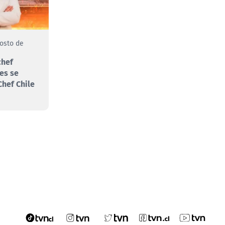
gosto de
chef
es se
hef Chile