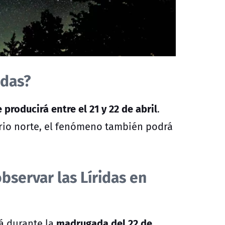
idas?
e producirá entre el 21 y 22 de abril
.
erio norte, el fenómeno también podrá
bservar las Líridas en
madrugada del 22 de
á durante la