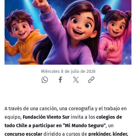
ACTUALIDAD Y TENDENCIAS
CORPORATIVO Y TRANSPARENCIA
CANAL DE DENUNCIAS
ÁREA DE PROYECTOS
Miércoles 8 de julio de 2026
A través de una canción, una coreografía y el trabajo en
Fundación Viento Sur
colegios de
equipo,
invita a los
todo Chile a participar en “Mi Mundo Seguro”
, un
concurso escolar
prekínder, kínder,
dirigido a cursos de