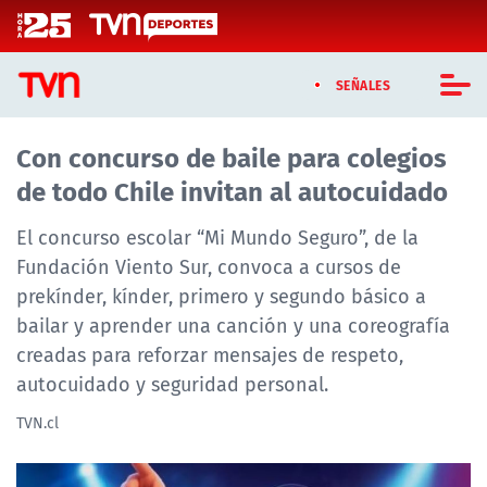
Click acá para ir directamente al contenido
SEÑALES
Con concurso de baile para colegios
CASTING MASTERCHEF CHILE
de todo Chile invitan al autocuidado
CASTING TVN VERTICAL
El concurso escolar “Mi Mundo Seguro”, de la
TVN VERTICAL
Fundación Viento Sur, convoca a cursos de
prekínder, kínder, primero y segundo básico a
TVN PLAY
bailar y aprender una canción y una coreografía
creadas para reforzar mensajes de respeto,
PROGRAMAS
autocuidado y seguridad personal.
TELESERIES
TVN.cl
NTV