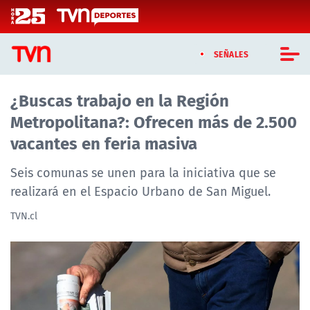
Click acá para ir directamente al contenido
SEÑALES
¿Buscas trabajo en la Región
CASTING MASTERCHEF CHILE
Metropolitana?: Ofrecen más de 2.500
CASTING TVN VERTICAL
vacantes en feria masiva
TVN VERTICAL
Seis comunas se unen para la iniciativa que se
realizará en el Espacio Urbano de San Miguel.
TVN PLAY
TVN.cl
PROGRAMAS
TELESERIES
NTV