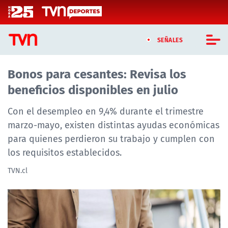
Click acá para ir directamente al contenido
SEÑALES
Bonos para cesantes: Revisa los
CASTING MASTERCHEF CHILE
beneficios disponibles en julio
CASTING TVN VERTICAL
Con el desempleo en 9,4% durante el trimestre
TVN VERTICAL
marzo-mayo, existen distintas ayudas económicas
para quienes perdieron su trabajo y cumplen con
TVN PLAY
los requisitos establecidos.
PROGRAMAS
TVN.cl
TELESERIES
NTV