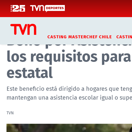
Click acá para ir directamente al contenido
Inicio
Noticias
Datos y Servicios
Bono por Asistenci
CASTING MASTERCHEF CHILE
CASTI
los requisitos par
estatal
Este beneficio está dirigido a hogares que ten
mantengan una asistencia escolar igual o supe
TVN