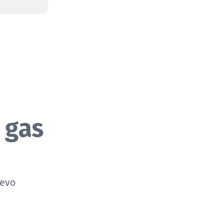
 gas
uevo