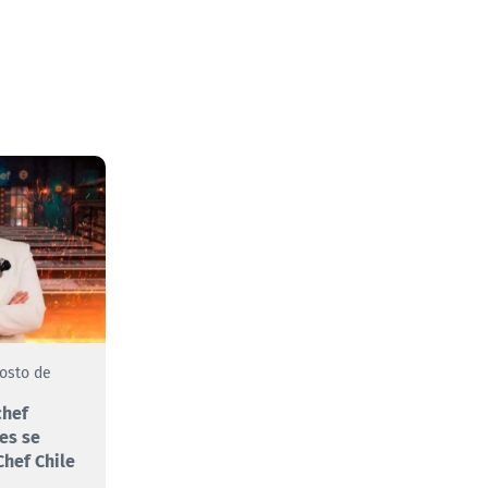
gosto de
chef
es se
hef Chile