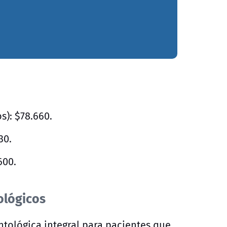
s): $78.660.
30.
600.
ológicos
tológica integral para pacientes que