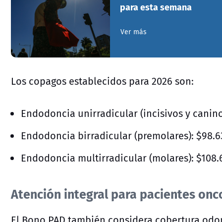
para esta semana
Ver más
Los copagos establecidos para 2026 son:
Endodoncia unirradicular (incisivos y canino
Endodoncia birradicular (premolares): $98.6
Endodoncia multirradicular (molares): $108.
Atención integral para pacientes onc
El Bono PAD también considera cobertura odon