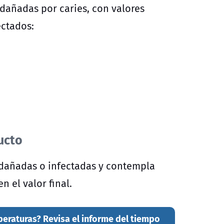
 dañadas por caries, con valores
ectados:
ucto
 dañadas o infectadas y contempla
n el valor final.
eraturas? Revisa el informe del tiempo