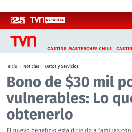
Click acá para ir directamente al contenido
CASTING MASTERCHEF CHILE
CASTI
Inicio
Noticias
Datos y Servicios
Bono de $30 mil po
vulnerables: Lo q
obtenerlo
El nuevo beneficio está dirigido a familias co