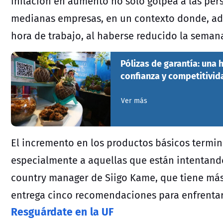
inflación en aumento no sólo golpea a las per
medianas empresas, en un contexto donde, ade
hora de trabajo, al haberse reducido la semana
Pólizas de garantía: una 
confianza y competitivid
Ver más
El incremento en los productos básicos termi
especialmente a aquellas que están intentando 
country manager de Siigo Kame, que tiene más
entrega cinco recomendaciones para enfrentar
Resguárdate en la UF