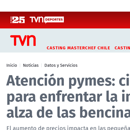
Click acá para ir directamente al contenido
CASTING MASTERCHEF CHILE
CASTI
Inicio
Noticias
Datos y Servicios
Atención pymes: c
para enfrentar la i
alza de las bencin
El aumento de precios impacta en las pequeña