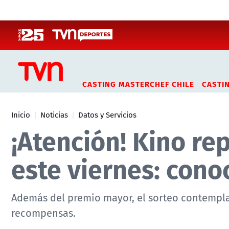
Click acá para ir directamente al contenido
CASTING MASTERCHEF CHILE
CASTI
Inicio
Noticias
Datos y Servicios
¡Atención! Kino re
este viernes: cono
Además del premio mayor, el sorteo contempla
recompensas.