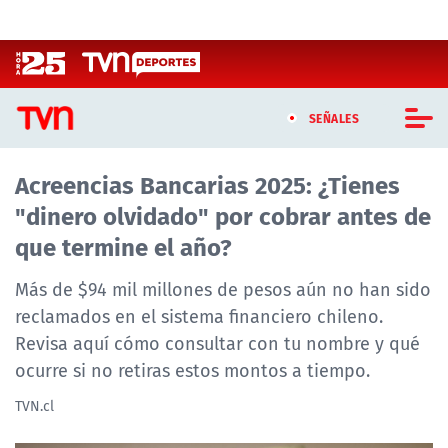
Click acá para ir directamente al contenido
SEÑALES
Acreencias Bancarias 2025: ¿Tienes
CASTING MASTERCHEF CHILE
"dinero olvidado" por cobrar antes de
CASTING TVN VERTICAL
que termine el año?
TVN VERTICAL
Más de $94 mil millones de pesos aún no han sido
reclamados en el sistema financiero chileno.
TVN PLAY
Revisa aquí cómo consultar con tu nombre y qué
ocurre si no retiras estos montos a tiempo.
PROGRAMAS
TVN.cl
TELESERIES