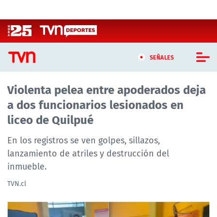
Click acá para ir directamente al contenido
SEÑALES
Violenta pelea entre apoderados deja
CASTING MASTERCHEF CHILE
a dos funcionarios lesionados en
CASTING TVN VERTICAL
liceo de Quilpué
TVN VERTICAL
En los registros se ven golpes, sillazos,
lanzamiento de atriles y destrucción del
TVN PLAY
inmueble.
PROGRAMAS
TVN.cl
TELESERIES