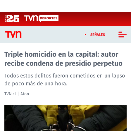
Click acá para ir directamente al contenido
SEÑALES
Triple homicidio en la capital: autor
CASTING MASTERCHEF CHILE
recibe condena de presidio perpetuo
CASTING TVN VERTICAL
Todos estos delitos fueron cometidos en un lapso
TVN VERTICAL
de poco más de una hora.
TVN.cl
Aton
TVN PLAY
PROGRAMAS
TELESERIES