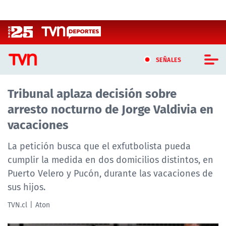
Click acá para ir directamente al contenido
SEÑALES
Tribunal aplaza decisión sobre
CASTING MASTERCHEF CHILE
arresto nocturno de Jorge Valdivia en
CASTING TVN VERTICAL
vacaciones
TVN VERTICAL
La petición busca que el exfutbolista pueda
cumplir la medida en dos domicilios distintos, en
TVN PLAY
Puerto Velero y Pucón, durante las vacaciones de
sus hijos.
PROGRAMAS
TVN.cl
Aton
TELESERIES