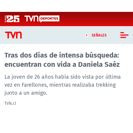
Click acá para ir directamente al contenido
SEÑALES
Tras dos días de intensa búsqueda:
CASTING MASTERCHEF CHILE
encuentran con vida a Daniela Saéz
CASTING TVN VERTICAL
La joven de 26 años había sido vista por última
TVN VERTICAL
vez en Farellones, mientras realizaba trekking
junto a un amigo.
TVN PLAY
TVN.cl
PROGRAMAS
TELESERIES