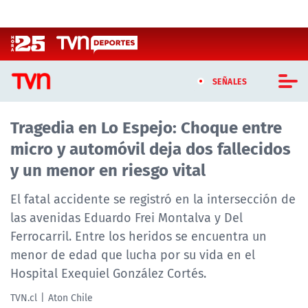
Click acá para ir directamente al contenido
SEÑALES
Tragedia en Lo Espejo: Choque entre
CASTING MASTERCHEF CHILE
micro y automóvil deja dos fallecidos
CASTING TVN VERTICAL
y un menor en riesgo vital
TVN VERTICAL
El fatal accidente se registró en la intersección de
las avenidas Eduardo Frei Montalva y Del
TVN PLAY
Ferrocarril. Entre los heridos se encuentra un
menor de edad que lucha por su vida en el
PROGRAMAS
Hospital Exequiel González Cortés.
TELESERIES
TVN.cl
Aton Chile