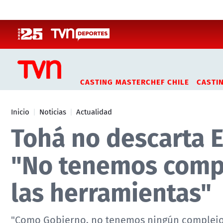
Click acá para ir directamente al contenido
CASTING MASTERCHEF CHILE
CASTI
Inicio
Noticias
Actualidad
Tohá no descarta 
"No tenemos compl
las herramientas"
"Como Gobierno, no tenemos ningún complejo 