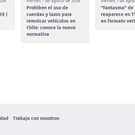
026
Viernes 7 de agosto de 2026
Viernes 7 de agos
Prohíben el uso de
"Fantasma" de 
59 |
cuerdas y lazos para
reaparece en T
remolcar vehículos en
en formato vert
Chile: conoce la nueva
normativa
idad
Trabaja con nosotros