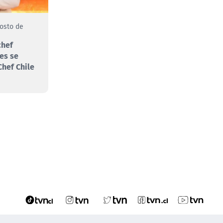
gosto de
chef
es se
hef Chile