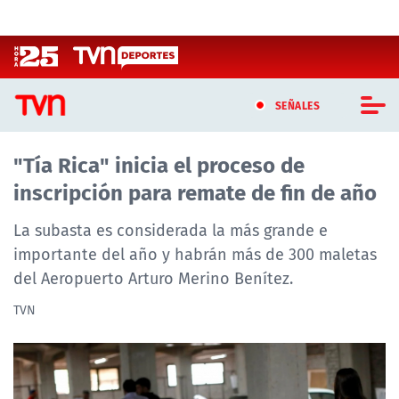
Click acá para ir directamente al contenido
SEÑALES
"Tía Rica" inicia el proceso de
CASTING MASTERCHEF CHILE
inscripción para remate de fin de año
CASTING TVN VERTICAL
La subasta es considerada la más grande e
TVN VERTICAL
importante del año y habrán más de 300 maletas
del Aeropuerto Arturo Merino Benítez.
TVN PLAY
TVN
PROGRAMAS
TELESERIES