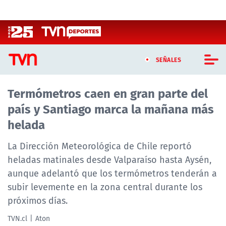
Click acá para ir directamente al contenido
SEÑALES
Termómetros caen en gran parte del
CASTING MASTERCHEF CHILE
país y Santiago marca la mañana más
CASTING TVN VERTICAL
helada
TVN VERTICAL
La Dirección Meteorológica de Chile reportó
heladas matinales desde Valparaíso hasta Aysén,
TVN PLAY
aunque adelantó que los termómetros tenderán a
subir levemente en la zona central durante los
PROGRAMAS
próximos días.
TELESERIES
TVN.cl
Aton