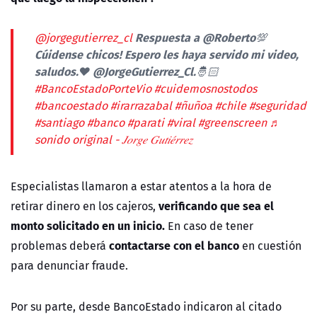
Respuesta a @Roberto💯
@jorgegutierrez_cl
Cúidense chicos! Espero les haya servido mi video,
saludos.♥️ @JorgeGutierrez_Cl.🤴🏻
#BancoEstadoPorteVio
#cuidemosnostodos
#bancoestado
#irarrazabal
#ñuñoa
#chile
#seguridad
#santiago
#banco
#parati
#viral
#greenscreen
♬
sonido original - 𝐽𝑜𝑟𝑔𝑒 𝐺𝑢𝑡𝑖𝑒́𝑟𝑟𝑒𝑧
Especialistas llamaron a estar atentos a la hora de
verificando que sea el
retirar dinero en los cajeros,
monto solicitado en un inicio.
En caso de tener
contactarse con el banco
problemas deberá
en cuestión
para denunciar fraude.
Por su parte, desde BancoEstado indicaron al citado