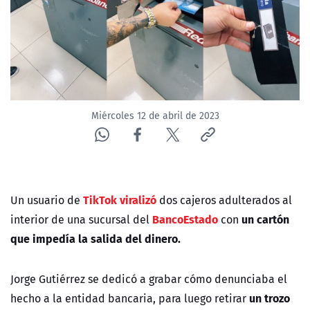
NTV
ACTUALIDAD Y TENDENCIAS
CORPORATIVO Y TRANSPARENCIA
Miércoles 12 de abril de 2023
CANAL DE DENUNCIAS
ÁREA DE PROYECTOS
TikTok
viralizó
Un usuario de
dos cajeros adulterados al
BancoEstado
un cartón
interior de una sucursal del
con
que impedía la salida del dinero.
Jorge Gutiérrez se dedicó a grabar cómo denunciaba el
un trozo
hecho a la entidad bancaria, para luego retirar