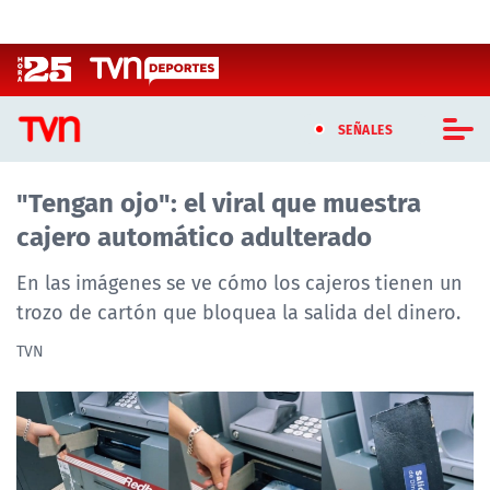
Click acá para ir directamente al contenido
SEÑALES
"Tengan ojo": el viral que muestra
CASTING MASTERCHEF CHILE
cajero automático adulterado
CASTING TVN VERTICAL
En las imágenes se ve cómo los cajeros tienen un
TVN VERTICAL
trozo de cartón que bloquea la salida del dinero.
TVN
TVN PLAY
PROGRAMAS
TELESERIES