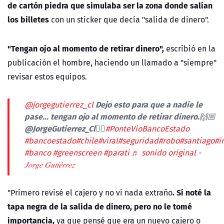
de cartón piedra que simulaba ser la zona donde salían
los billetes
con un sticker que decía "salida de dinero".
"Tengan ojo al momento de retirar dinero",
escribió en la
publicación el hombre, haciendo un llamado a "siempre"
revisar estos equipos.
Dejo esto para que a nadie le
@jorgegutierrez_cl
pase… tengan ojo al momento de retirar dinero.🙌🏼
@JorgeGutierrez_Cl❤️‍🔥
#PonteVioBancoEstado
#bancoestado
#chile
#viral
#seguridad
#robo
#santiago
#i
#banco
#greenscreen
#parati
♬ sonido original -
𝐽𝑜𝑟𝑔𝑒 𝐺𝑢𝑡𝑖𝑒́𝑟𝑟𝑒𝑧
. Sí noté la
"Primero revisé el cajero y no vi nada extraño
tapa negra de la salida de dinero, pero no le tomé
importancia,
ya que pensé que era un nuevo cajero o