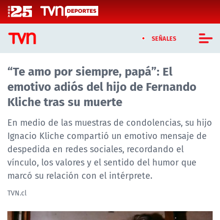
Click acá para ir directamente al contenido
SEÑALES
“Te amo por siempre, papá”: El
CASTING MASTERCHEF CHILE
emotivo adiós del hijo de Fernando
CASTING TVN VERTICAL
Kliche tras su muerte
TVN VERTICAL
En medio de las muestras de condolencias, su hijo
Ignacio Kliche compartió un emotivo mensaje de
TVN PLAY
despedida en redes sociales, recordando el
vínculo, los valores y el sentido del humor que
PROGRAMAS
marcó su relación con el intérprete.
TELESERIES
TVN.cl
NTV