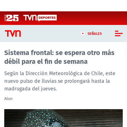
Click acá para ir directamente al contenido
SEÑALES
Sistema frontal: se espera otro más
CASTING MASTERCHEF CHILE
débil para el fin de semana
CASTING TVN VERTICAL
Según la Dirección Meteorológica de Chile, este
TVN VERTICAL
nuevo pulso de lluvias se prolongará hasta la
madrugada del jueves.
TVN PLAY
Aton
PROGRAMAS
TELESERIES