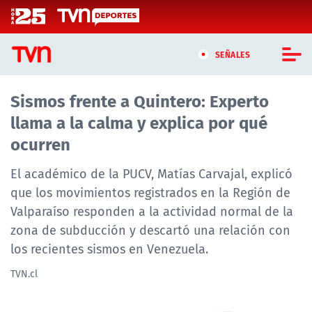
Click acá para ir directamente al contenido
SEÑALES
Sismos frente a Quintero: Experto
CASTING MASTERCHEF CHILE
llama a la calma y explica por qué
CASTING TVN VERTICAL
ocurren
TVN VERTICAL
El académico de la PUCV, Matías Carvajal, explicó
que los movimientos registrados en la Región de
TVN PLAY
Valparaíso responden a la actividad normal de la
zona de subducción y descartó una relación con
PROGRAMAS
los recientes sismos en Venezuela.
TELESERIES
TVN.cl
NTV