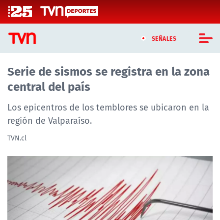
Click acá para ir directamente al contenido
SEÑALES
Serie de sismos se registra en la zona
CASTING MASTERCHEF CHILE
central del país
CASTING TVN VERTICAL
Los epicentros de los temblores se ubicaron en la
TVN VERTICAL
región de Valparaíso.
TVN.cl
TVN PLAY
PROGRAMAS
TELESERIES
NTV